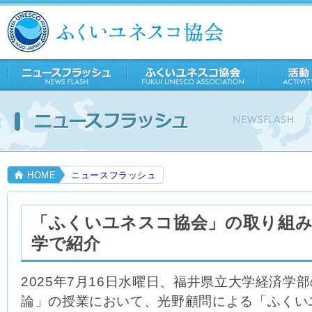
ふ
ニ
ふ
活
持
入
会
ュ
く
動
続
会
員
く
ー
い
発
の
の
い
ス
ユ
展
ご
紹
ユ
フ
ネ
教
案
介
ラ
ス
育
内
ネ
ッ
コ
ス
シ
協
コ
ュ
会
協
会
HOME
ニュースフラッシュ
「ふくいユネスコ協会」の取り組み
学で紹介
2025年7月16日水曜日、福井県立大学経済学
論」の授業において、光野顧問による「ふくい